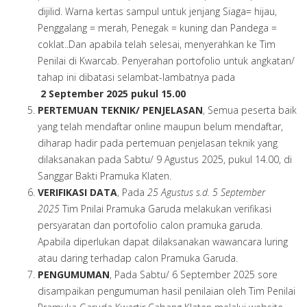
dijilid. Warna kertas sampul untuk jenjang Siaga= hijau,
Penggalang = merah, Penegak = kuning dan Pandega =
coklat..Dan apabila telah selesai, menyerahkan ke Tim
Penilai di Kwarcab. Penyerahan portofolio untuk angkatan/
tahap ini dibatasi selambat-lambatnya pada
2
September 2025 pukul 15.00
PERTEMUAN TEKNIK/ PENJELASAN
, Semua peserta baik
yang telah mendaftar online maupun belum mendaftar,
diharap hadir pada pertemuan penjelasan teknik yang
dilaksanakan pada Sabtu/ 9 Agustus 2025, pukul 14.00, di
Sanggar Bakti Pramuka Klaten.
VERIFIKASI DATA
, Pada
2
5 Agustus s.d. 5 Septem
ber
2025
Tim Pnilai Pramuka Garuda melakukan verifikasi
persyaratan dan portofolio calon pramuka garuda.
Apabila diperlukan dapat dilaksanakan wawancara luring
atau daring terhadap calon Pramuka Garuda.
PENGUMUMAN
, Pada Sabtu/ 6 September 2025 sore
disampaikan pengumuman hasil penilaian oleh Tim Penilai